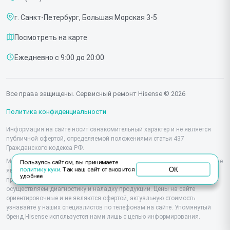
Срочный ремонт
Холодильников
г. Санкт-Петербург, Большая Морская 3-5
Доставка и способы оплаты
Микроволновых печей
Посмотреть на карте
Диагностика
Морозильных шкафов
Ежедневно с 9:00 до 20:00
Контакты
Саундбаров
Стиральных машин
Все права защищены. Сервисный ремонт Hisense © 2026
Проекторов
Политика конфиденциальности
Информация на сайте носит ознакомительный характер и не является
публичной офертой, определяемой положениями статьи 437
Гражданского кодекса РФ.
Мы специализируемся на обслуживании и ремонте техники Hisense, но не
Пользуясь сайтом, вы принимаете
ОК
политику куки
. Так наш сайт становится
являемся их официальным представителем. Предоставляем
удобнее
профессиональные услуги после истечения гарантии, а также
осуществляем диагностику и наладку продукции. Цены на сайте
ориентировочные и не являются офертой, актуальную стоимость
узнавайте у наших специалистов по телефонам на сайте. Упомянутый
бренд Hisense используется нами лишь с целью информирования.