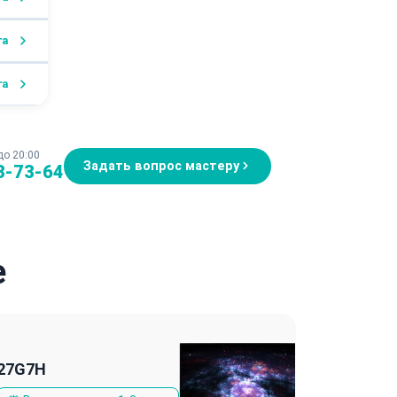
га
га
до 20:00
Задать вопрос мастеру
3-73-64
e
27G7H