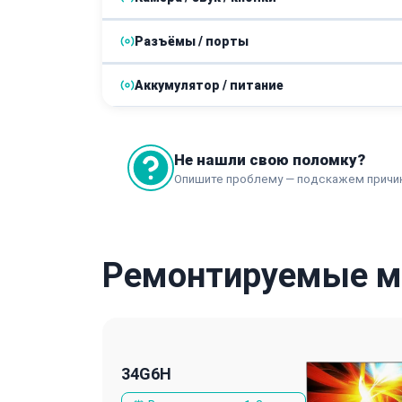
Ремонт корпуса
Разъёмы / порты
Замена кнопки включения / управления
Аккумулятор / питание
Замена разъема HDMI, DisplayPort
Замена блока питания
Не нашли свою поломку?
Опишите проблему — подскажем причи
Ремонтируемые мо
34G6H