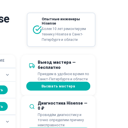
se
Опытные инженеры
Hisense
Более 10 лет ремонтируем
технику Hisense в Санкт-
Петербурге и области
ИЕ
Выезд мастера —
бесплатно
Приедем в удобное время по
Санкт-Петербурге и области
Вызвать мастера
ть
Диагностика Hisense —
ть
0 ₽
Проведём диагностику и
точно определим причину
неисправности