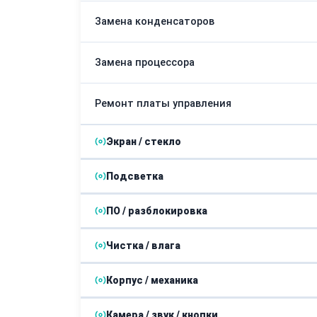
Замена конденсаторов
Замена процессора
Ремонт платы управления
Экран / стекло
Подсветка
Замена стекла
ПО / разблокировка
Замена ламп
Замена экрана
Чистка / влага
Устранение проблем с настройками цвето
Замена подсветки
Замена матрицы
Корпус / механика
Чистка и замена термопасты
Камера / звук / кнопки