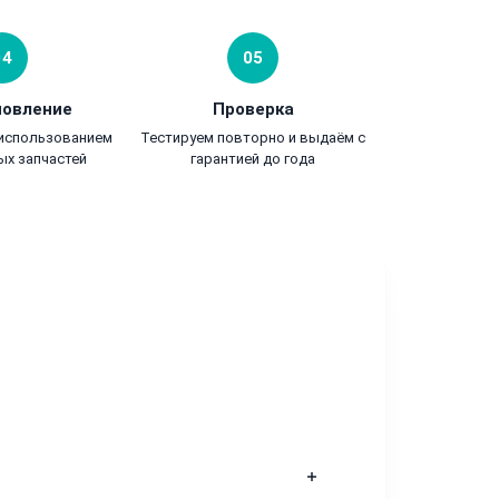
04
05
новление
Проверка
 использованием
Тестируем повторно и выдаём с
ых запчастей
гарантией до года