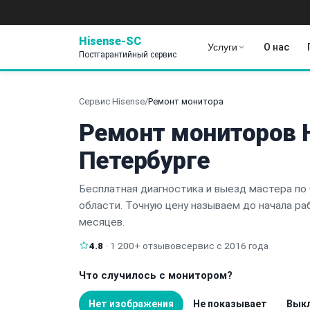
Hisense-SC
Услуги
О нас
Постгарантийный сервис
Сервис Hisense
/
Ремонт монитора
Ремонт мониторов H
Петербурге
Бесплатная диагностика и выезд мастера по
области. Точную цену называем до начала раб
месяцев.
4.8
· 1 200+ отзывов
сервис с 2016 года
Что случилось с монитором?
Нет изображения
Не показывает
Выкл