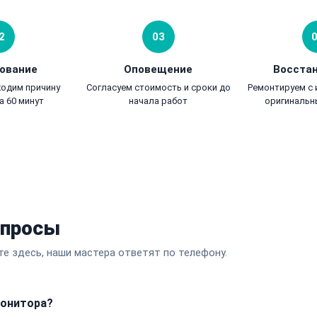
2
03
ование
Оповещение
Восста
ходим причину
Согласуем стоимость и сроки до
Ремонтируем с
а 60 минут
начала работ
оригинальн
опросы
те здесь, наши мастера ответят по телефону.
монитора?