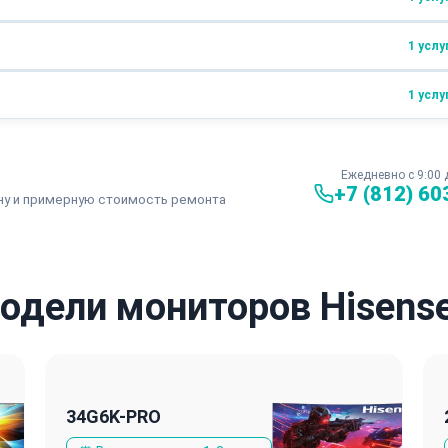
от 1600 ₽
от 2 часов
1 услу
от 800 ₽
30 минут
1 услу
от 1000 ₽
1,5 часа
от 2000 ₽
1 час
Ежедневно с 9:00 
+7 (812) 60
ну и примерную стоимость ремонта
дели мониторов Hisens
34G6K-PRO